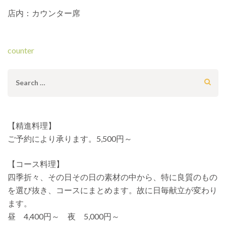
店内：カウンター席
投
counter
稿
ナ
Search
ビ
for:
ゲ
ー
【精進料理】
シ
ご予約により承ります。5,500円～
ョ
ン
【コース料理】
四季折々、その日その日の素材の中から、特に良質のもの
を選び抜き、コースにまとめます。故に日毎献立が変わり
ます。
昼 4,400円～ 夜 5,000円～