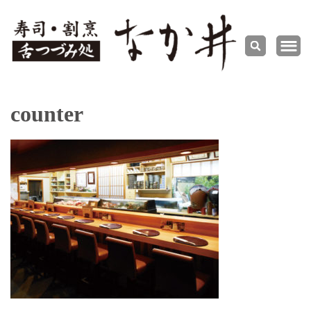
舌づつ
寿司・割烹
み処 な
か井
counter