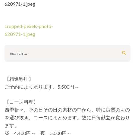
620971-1.jpeg
投
cropped-pexels-photo-
稿
620971-1.jpeg
ナ
ビ
Search
ゲ
for:
ー
シ
【精進料理】
ョ
ご予約により承ります。5,500円～
ン
【コース料理】
四季折々、その日その日の素材の中から、特に良質のもの
を選び抜き、コースにまとめます。故に日毎献立が変わり
ます。
昼 4,400円～ 夜 5,000円～