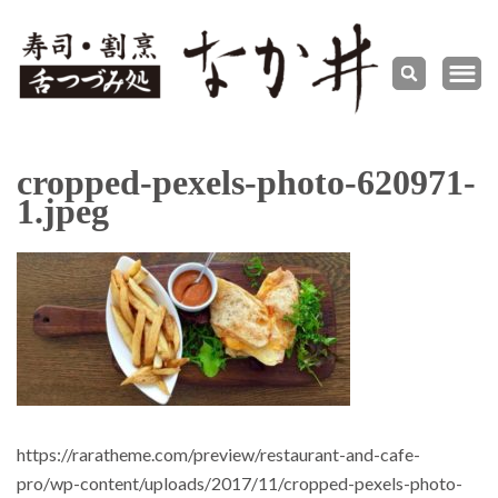
舌づつ
寿司・割烹
み処 な
か井
cropped-pexels-photo-620971-
1.jpeg
https://raratheme.com/preview/restaurant-and-cafe-
pro/wp-content/uploads/2017/11/cropped-pexels-photo-